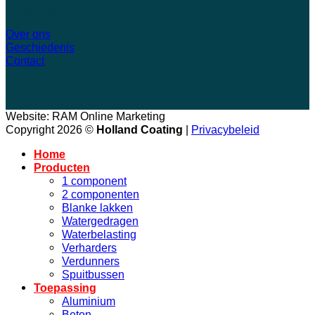
OVER ONS
Over ons
Geschiedenis
Contact
Website: RAM Online Marketing
Copyright 2026 ©
Holland Coating
|
Privacybeleid
Home
Producten
1 component
2 componenten
Blanke lakken
Watergedragen
Waterbelasting
Verharders
Verdunners
Spuitbussen
Toepassing
Aluminium
Beton