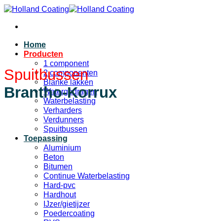
Ga
naar
inhoud
Home
Producten
1 component
Spuitbussen
2 componenten
Blanke lakken
Brantho-Korrux
Watergedragen
Waterbelasting
Verharders
Verdunners
Spuitbussen
Toepassing
Aluminium
Beton
Bitumen
Continue Waterbelasting
Hard-pvc
Hardhout
IJzer/gietijzer
Poedercoating