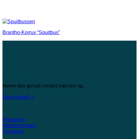
Brantho-Korrux “Spuitbus”
HEB JE VRAGEN?
Neem dan gerust contact met ons op.
Naar contact >
INFORMATIE
Producten
Verkooppunten
Projecten