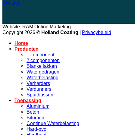
Contact
Website: RAM Online Marketing
Copyright 2026 ©
Holland Coating
|
Privacybeleid
Home
Producten
1 component
2 componenten
Blanke lakken
Watergedragen
Waterbelasting
Verharders
Verdunners
Spuitbussen
Toepassing
Aluminium
Beton
Bitumen
Continue Waterbelasting
Hard-pvc
Hardhout