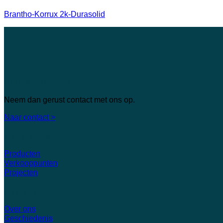
Brantho-Korrux 2k-Durasolid
HEB JE VRAGEN?
Neem dan gerust contact met ons op.
Naar contact >
INFORMATIE
Producten
Verkooppunten
Projecten
OVER ONS
Over ons
Geschiedenis