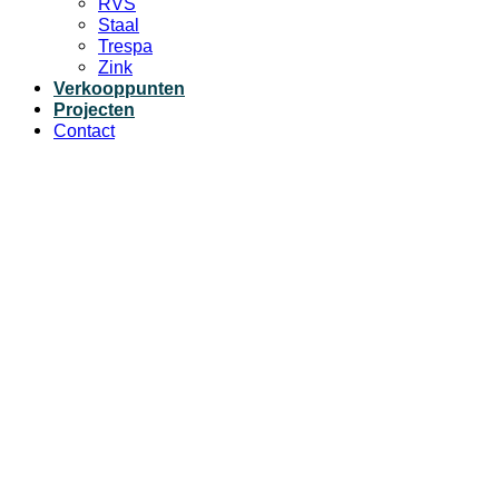
RVS
Staal
Trespa
Zink
Verkooppunten
Projecten
Contact