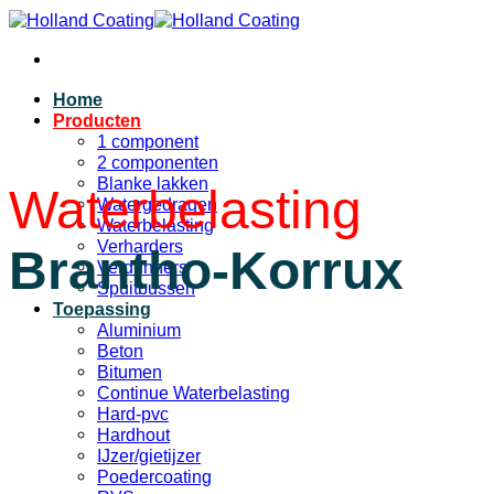
Ga
naar
inhoud
Home
Producten
1 component
2 componenten
Blanke lakken
Waterbelasting
Watergedragen
Waterbelasting
Verharders
Brantho-Korrux
Verdunners
Spuitbussen
Toepassing
Aluminium
Beton
Bitumen
Continue Waterbelasting
Hard-pvc
Hardhout
IJzer/gietijzer
Poedercoating