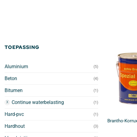
TOEPASSING
Aluminium
(5)
Beton
(4)
Bitumen
(1)
Continue waterbelasting
(1)
Hard-pvc
(1)
Brantho-Korrux
Hardhout
(3)