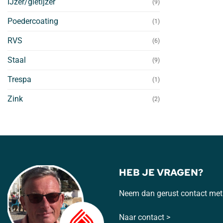
IJzer/gietijzer
(9)
Poedercoating
(1)
RVS
(6)
Staal
(9)
Trespa
(1)
Zink
(2)
HEB JE VRAGEN?
Neem dan gerust contact met
Naar contact >